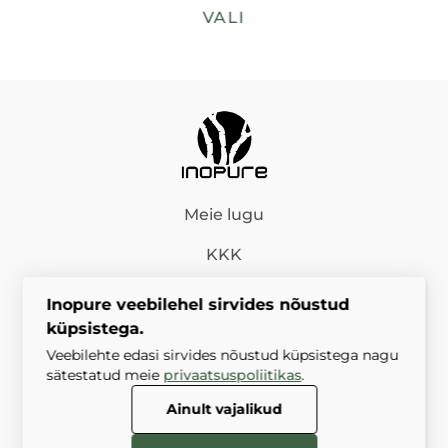
VALI
Meie lugu
KKK
Müügitingimused
Inopure veebilehel sirvides nõustud
küpsistega.
Privaatsuspoliitika
Veebilehte edasi sirvides nõustud küpsistega nagu
sätestatud meie
privaatsuspoliitikas
.
Ainult vajalikud
Inopure OÜ