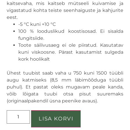
kaitsevaha, mis kaitseb mütseeli kuivamise ja
vigastatud kohta teiste seenhaiguste ja kahjurite
eest.
-5 °C kuni +10 °C
100 % looduslikud koostisosad. Ei sisalda
fungitsiide.
Toote säilivusaeg ei ole piiratud. Kasutatav
kuni viskoosne. Pärast kasutamist sulgeda
kork hoolikalt
Ühest tuubist saab vaha u 750 kuni 1500 tüübli
augu katmiseks (8,5 mm läbimõõduga tüübli
puhul). Et pastat oleks mugavam peale kanda,
võib lõigata tuubi otsa pisut suuremaks
(originaalpakendil üsna peenike avaus).
LISA KORVI