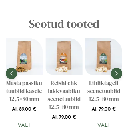
Seotud tooted
Musta pässiku
Reishi ehk
Libliktageli
)
tüüblid kasele
lakkvaabiku
seenetüüblid
12,5×80 mm
seenetüüblid
12,5×80 mm
12,5×80 mm
Al.
89,00
€
Al.
79,00
€
Al.
79,00
€
VALI
VALI